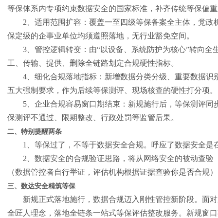
等保体系内专项约束数据安全的国家标准，补齐传统等保偏重
2
、适用范围扩容：覆盖一至四级等保备案全主体，党政
保定级的企事业单位均须遵照落地，无行业豁免空间。
港
3
、管控逻辑转变：由“以设备、系统防护为核心”转向全
工、传输、提供、删除全链路划定合规硬性指标。
4
、细化合规落地指标：新增数据分类分级、重要数据识
五大强制要求，作为后续等保测评、现场核查的硬性打分项。
5
、企业合规容易窗口期结束：新规施行后，等保测评同
保测评不通过、限期整改、行政处罚等监管后果。
二、特别提醒两条
1
、等保过了，不等于数据安全合规。呼应了数据安全是
2
、数据安全的合规验证思路，将从网络安全的被动查验
（数据管控者自行举证，评估机构根据证据查验你是否合规）
三、数达安全精筑等保
新规正式落地施行，数据合规迈入刚性管控新阶段。面对
全匠人理念，落地全链条一站式等保评估整改服务。新规窗口