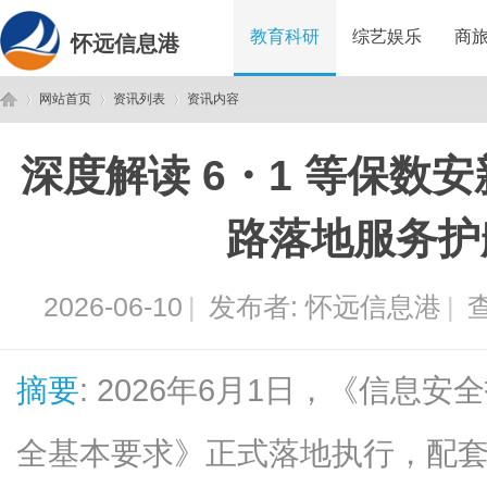
教育科研
综艺娱乐
商
怀远信息港
网站首页
资讯列表
资讯内容
深度解读 6・1 等保数
怀
›
›
›
路落地服务护
2026-06-10
|
发布者:
怀远信息港
|
查
摘要
: 2026年6月1日，《信息
远
全基本要求》正式落地执行，配