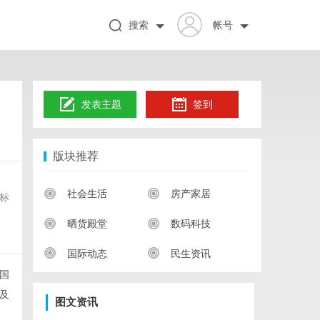
搜索
帐号
发表主题
签到
版块推荐
社会生活
房产家居
标
晒货殿堂
数码科技
国际动态
民生资讯
国
及
图文资讯