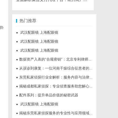
热门推荐
协
武汉配眼镜 上海配眼镜
●
武汉配眼镜 上海配眼镜
●
武汉配眼镜 上海配眼镜
●
数据资产入表的“合规密钥”：北京专利律师如何为数据知识产权登记扫清障碍
●
从误诊到康复：一位河南干燥综合征患者的艰辛求医路
●
东莞私家侦探行业全解析：服务内容与法律边界详解
●
揭秘成都私家侦探：专业侦查服务助您解心中疑惑
●
配件系列：提升单品价值的秘密武器
●
武汉配眼镜 上海配眼镜
●
揭秘东莞私家侦探服务的专业性与应用领域详解
●