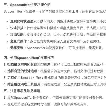
三、Spacesniffer主要功能介绍
Spacesniffer不仅仅是一个简单的磁盘空间查看工具，还拥有以下强
港
直观的树状图显示：
以不同大小的矩形块展示文件和文件夹大小
快速扫描：
软件能够迅速扫描整个磁盘或指定路径，节省用户时
过滤功能：
支持按文件类型、大小、名称进行过滤，帮助用户精
交互式操作：
点击任意方块可以深入查看文件细节及所在路径。
无需安装：
Spacesniffer为便携版软件，可直接运行，无需安装。
四、使用Spacesniffer的实用技巧
1.
扫描磁盘前关闭其他大型程序：
这样可以防止扫描时系统资源紧张
2.
选择合适的过滤选项：
根据需求筛选大文件、临时文件或过时数据
3.
定期使用Spacesniffer：
养成良好的磁盘管理习惯，避免空间不足
4.
结合磁盘清理工具使用：
清理完成后，配合系统自带或第三方工具
五、注意事项及常见问题
1. 虽然Spacesniffer是免费软件，但部分高级功能可能需要付费升级。
2. 在处理关键系统文件时需谨慎，误删可能导致系统异常。