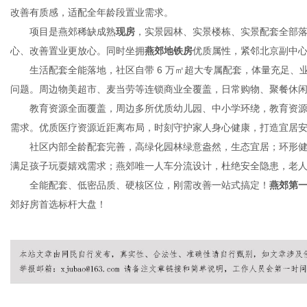
改善有质感，适配全年龄段置业需求。
项目是燕郊稀缺成熟
现房
，实景园林、实景楼栋、实景配套全部
心、改善置业更放心。同时坐拥
燕郊地铁房
优质属性，紧邻北京副中
港
生活配套全能落地，社区自带 6 万㎡超大专属配套，体量充足
问题。周边物美超市、麦当劳等连锁商业全覆盖，日常购物、聚餐休
教育资源全面覆盖，周边多所优质幼儿园、中小学环绕，教育资
需求。优质医疗资源近距离布局，时刻守护家人身心健康，打造宜居
社区内部全龄配套完善，高绿化园林绿意盎然，生态宜居；环形健
满足孩子玩耍嬉戏需求；燕郊唯一人车分流设计，杜绝安全隐患，老
全能配套、低密品质、硬核区位，刚需改善一站式搞定！
燕郊第
郊好房首选标杆大盘！