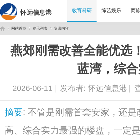
教育科研
综艺娱乐
商
怀远信息港
网站首页
资讯列表
资讯内容
燕郊刚需改善全能优选
怀
›
›
›
蓝湾，综合
2026-06-11
|
发布者:
怀远信息港
|
查
摘要
: 不管是刚需首套安家，还
远
高、综合实力最强的楼盘，一定